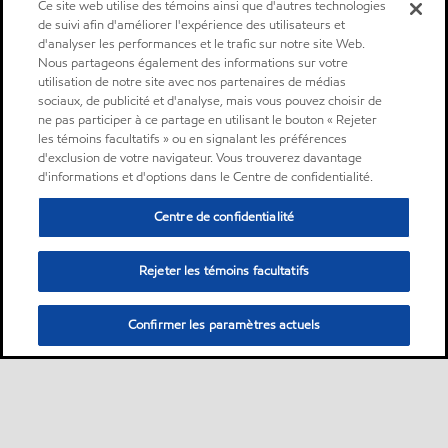
Ce site web utilise des témoins ainsi que d'autres technologies
de suivi afin d'améliorer l'expérience des utilisateurs et
d'analyser les performances et le trafic sur notre site Web.
Nous partageons également des informations sur votre
utilisation de notre site avec nos partenaires de médias
sociaux, de publicité et d'analyse, mais vous pouvez choisir de
ne pas participer à ce partage en utilisant le bouton « Rejeter
les témoins facultatifs » ou en signalant les préférences
d'exclusion de votre navigateur. Vous trouverez davantage
d'informations et d'options dans le Centre de confidentialité.
Centre de confidentialité
Rejeter les témoins facultatifs
Confirmer les paramètres actuels