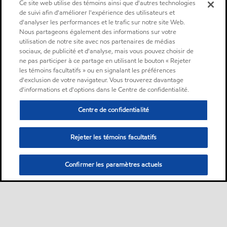
Ce site web utilise des témoins ainsi que d'autres technologies
de suivi afin d'améliorer l'expérience des utilisateurs et
d'analyser les performances et le trafic sur notre site Web.
Nous partageons également des informations sur votre
utilisation de notre site avec nos partenaires de médias
sociaux, de publicité et d'analyse, mais vous pouvez choisir de
ne pas participer à ce partage en utilisant le bouton « Rejeter
les témoins facultatifs » ou en signalant les préférences
d'exclusion de votre navigateur. Vous trouverez davantage
d'informations et d'options dans le Centre de confidentialité.
Centre de confidentialité
Rejeter les témoins facultatifs
Confirmer les paramètres actuels