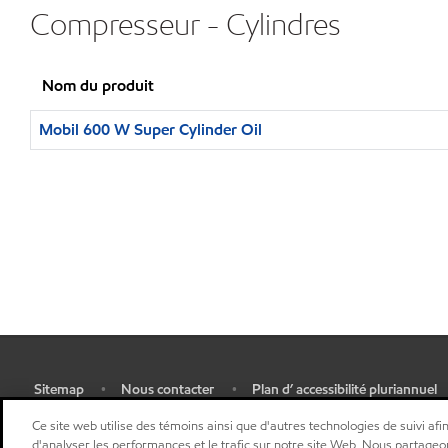
Compresseur - Cylindres
Nom du produit
Mobil 600 W Super Cylinder Oil
Sitemap
Nous contacter
Plan d’ accessibilité pluriannuel
•
•
•
Sélectionner une localisation
Ce site web utilise des témoins ainsi que d'autres technologies de suivi afin
d'analyser les performances et le trafic sur notre site Web. Nous partageo