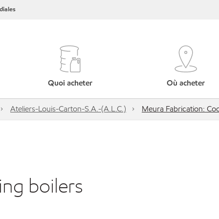
iales
Quoi acheter
Où acheter
Ateliers-Louis-Carton-S.A.-(A.L.C.)
Meura Fabrication: Coo
ng boilers