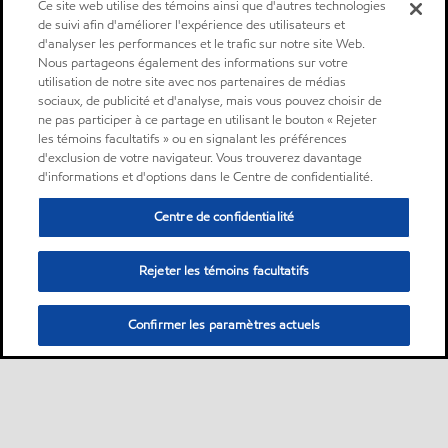
Ce site web utilise des témoins ainsi que d'autres technologies
de suivi afin d'améliorer l'expérience des utilisateurs et
d'analyser les performances et le trafic sur notre site Web.
Nous partageons également des informations sur votre
utilisation de notre site avec nos partenaires de médias
sociaux, de publicité et d'analyse, mais vous pouvez choisir de
ne pas participer à ce partage en utilisant le bouton « Rejeter
les témoins facultatifs » ou en signalant les préférences
d'exclusion de votre navigateur. Vous trouverez davantage
d'informations et d'options dans le Centre de confidentialité.
Centre de confidentialité
Rejeter les témoins facultatifs
Confirmer les paramètres actuels