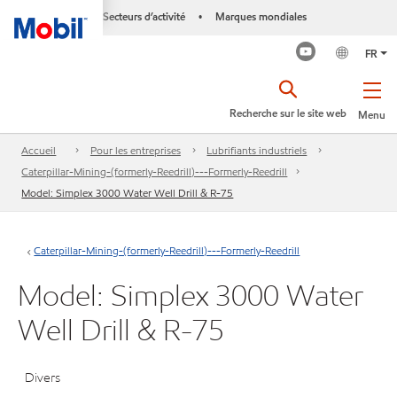
Secteurs d’activité
Marques mondiales
•
FR
Recherche sur le site web
Menu
Accueil
Pour les entreprises
Lubrifiants industriels
Caterpillar-Mining-(formerly-Reedrill)---Formerly-Reedrill
Model: Simplex 3000 Water Well Drill & R-75
Caterpillar-Mining-(formerly-Reedrill)---Formerly-Reedrill
Model: Simplex 3000 Water
Well Drill & R-75
Divers