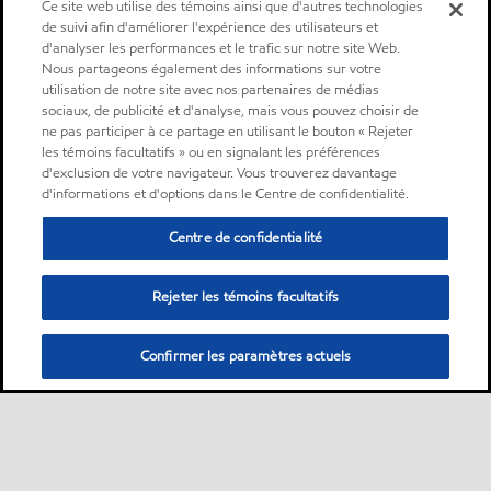
Ce site web utilise des témoins ainsi que d'autres technologies
de suivi afin d'améliorer l'expérience des utilisateurs et
d'analyser les performances et le trafic sur notre site Web.
Nous partageons également des informations sur votre
utilisation de notre site avec nos partenaires de médias
sociaux, de publicité et d'analyse, mais vous pouvez choisir de
ne pas participer à ce partage en utilisant le bouton « Rejeter
les témoins facultatifs » ou en signalant les préférences
d'exclusion de votre navigateur. Vous trouverez davantage
d'informations et d'options dans le Centre de confidentialité.
Centre de confidentialité
Rejeter les témoins facultatifs
Confirmer les paramètres actuels