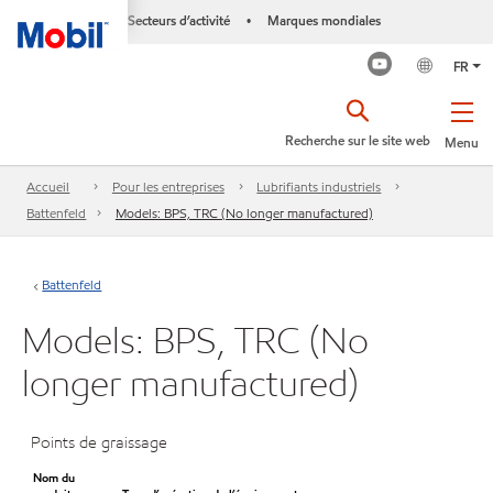
Secteurs d’activité
Marques mondiales
•
FR
Recherche sur le site web
Menu
Accueil
Pour les entreprises
Lubrifiants industriels
Battenfeld
Models: BPS, TRC (No longer manufactured)
Battenfeld
Models: BPS, TRC (No
longer manufactured)
Points de graissage
Nom du