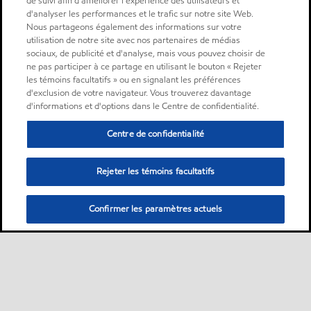
de suivi afin d'améliorer l'expérience des utilisateurs et
d'analyser les performances et le trafic sur notre site Web.
Nous partageons également des informations sur votre
utilisation de notre site avec nos partenaires de médias
sociaux, de publicité et d'analyse, mais vous pouvez choisir de
ne pas participer à ce partage en utilisant le bouton « Rejeter
les témoins facultatifs » ou en signalant les préférences
d'exclusion de votre navigateur. Vous trouverez davantage
d'informations et d'options dans le Centre de confidentialité.
Centre de confidentialité
Rejeter les témoins facultatifs
Confirmer les paramètres actuels