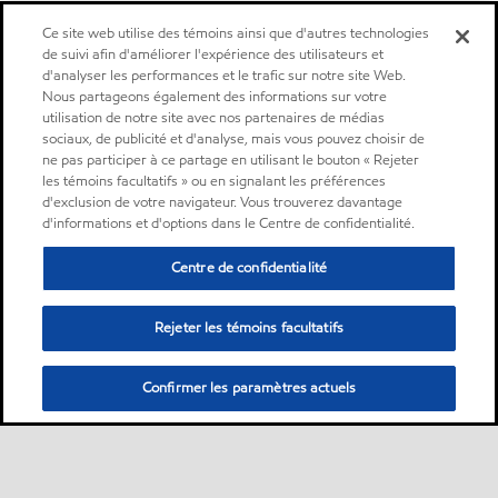
Ce site web utilise des témoins ainsi que d'autres technologies
de suivi afin d'améliorer l'expérience des utilisateurs et
d'analyser les performances et le trafic sur notre site Web.
Nous partageons également des informations sur votre
utilisation de notre site avec nos partenaires de médias
sociaux, de publicité et d'analyse, mais vous pouvez choisir de
ne pas participer à ce partage en utilisant le bouton « Rejeter
les témoins facultatifs » ou en signalant les préférences
d'exclusion de votre navigateur. Vous trouverez davantage
d'informations et d'options dans le Centre de confidentialité.
Centre de confidentialité
Rejeter les témoins facultatifs
Confirmer les paramètres actuels