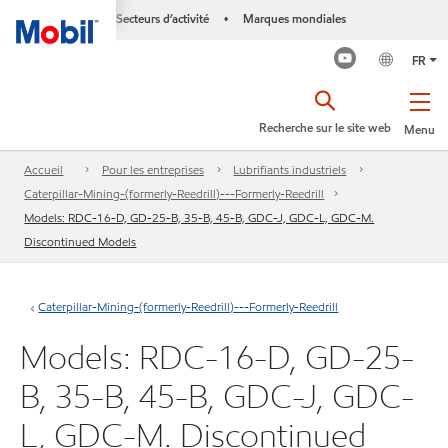
Secteurs d’activité
Marques mondiales
•
FR
Recherche sur le site web
Menu
Accueil
Pour les entreprises
Lubrifiants industriels
Caterpillar-Mining-(formerly-Reedrill)---Formerly-Reedrill
Models: RDC-16-D, GD-25-B, 35-B, 45-B, GDC-J, GDC-L, GDC-M.
Discontinued Models
Caterpillar-Mining-(formerly-Reedrill)---Formerly-Reedrill
Models: RDC-16-D, GD-25-
B, 35-B, 45-B, GDC-J, GDC-
L, GDC-M. Discontinued