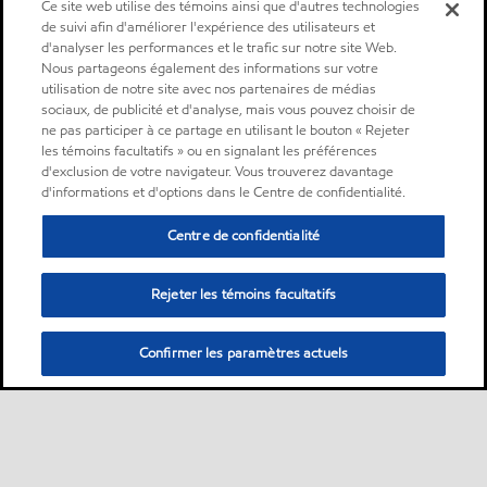
Ce site web utilise des témoins ainsi que d'autres technologies
de suivi afin d'améliorer l'expérience des utilisateurs et
d'analyser les performances et le trafic sur notre site Web.
Nous partageons également des informations sur votre
utilisation de notre site avec nos partenaires de médias
sociaux, de publicité et d'analyse, mais vous pouvez choisir de
ne pas participer à ce partage en utilisant le bouton « Rejeter
les témoins facultatifs » ou en signalant les préférences
d'exclusion de votre navigateur. Vous trouverez davantage
d'informations et d'options dans le Centre de confidentialité.
Centre de confidentialité
Rejeter les témoins facultatifs
Confirmer les paramètres actuels