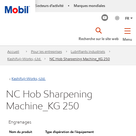
Secteurs d’activité
Marques mondiales
•
FR
Recherche sur le site web
Menu
Accueil
Pour les entreprises
Lubrifiants industriels
Kashifuji-Works,-Ltd.
NC Hob Sharpening Machine_KG 250
Kashifuji-Works,-Ltd.
NC Hob Sharpening
Machine_KG 250
Engrenages
Nom du produit
Type d’opération de l’équipement