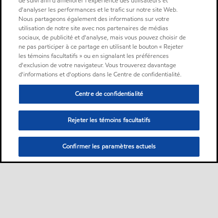
de suivi afin d'améliorer l'expérience des utilisateurs et
d'analyser les performances et le trafic sur notre site Web.
Nous partageons également des informations sur votre
utilisation de notre site avec nos partenaires de médias
sociaux, de publicité et d'analyse, mais vous pouvez choisir de
ne pas participer à ce partage en utilisant le bouton « Rejeter
les témoins facultatifs » ou en signalant les préférences
d'exclusion de votre navigateur. Vous trouverez davantage
d'informations et d'options dans le Centre de confidentialité.
Centre de confidentialité
Rejeter les témoins facultatifs
Confirmer les paramètres actuels