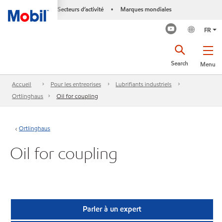
Secteurs d’activité
Marques mondiales
•
FR
Search
Menu
Accueil
Pour les entreprises
Lubrifiants industriels
Ortlinghaus
Oil for coupling
Ortlinghaus
Oil for coupling
Parler à un expert