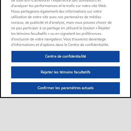
de suivi afin d'améliorer l'expérience des utilisateurs et
d'analyser les performances et le trafic sur notre site Web.
Nous partageons également des informations sur votre
utilisation de notre site avec nos partenaires de médias
sociaux, de publicité et d'analyse, mais vous pouvez choisir de
ne pas participer à ce partage en utilisant le bouton « Rejeter
les témoins facultatifs » ou en signalant les préférences
d'exclusion de votre navigateur. Vous trouverez davantage
d'informations et d'options dans le Centre de confidentialité.
Centre de confidentialité
Rejeter les témoins facultatifs
Confirmer les paramètres actuels