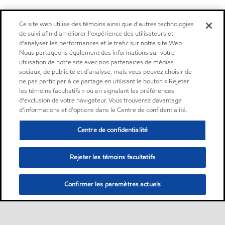
Ce site web utilise des témoins ainsi que d'autres technologies
de suivi afin d'améliorer l'expérience des utilisateurs et
d'analyser les performances et le trafic sur notre site Web.
Nous partageons également des informations sur votre
utilisation de notre site avec nos partenaires de médias
sociaux, de publicité et d'analyse, mais vous pouvez choisir de
ne pas participer à ce partage en utilisant le bouton « Rejeter
les témoins facultatifs » ou en signalant les préférences
d'exclusion de votre navigateur. Vous trouverez davantage
d'informations et d'options dans le Centre de confidentialité.
Centre de confidentialité
Rejeter les témoins facultatifs
Confirmer les paramètres actuels