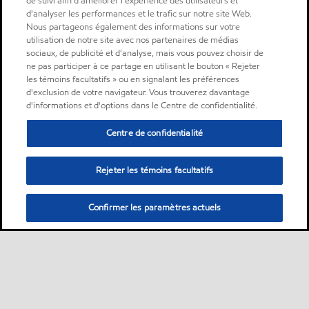
de suivi afin d'améliorer l'expérience des utilisateurs et
d'analyser les performances et le trafic sur notre site Web.
Nous partageons également des informations sur votre
utilisation de notre site avec nos partenaires de médias
sociaux, de publicité et d'analyse, mais vous pouvez choisir de
ne pas participer à ce partage en utilisant le bouton « Rejeter
les témoins facultatifs » ou en signalant les préférences
d'exclusion de votre navigateur. Vous trouverez davantage
d'informations et d'options dans le Centre de confidentialité.
Centre de confidentialité
Rejeter les témoins facultatifs
Confirmer les paramètres actuels