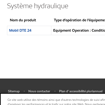
Système hydraulique
Nom du produit
Type d’opération de l’équipeme
Mobil DTE 24
Equipment Operation : Conditio
Sitemap
Nous contacter
Plan d’ accessibilité pluriannuel
•
•
•
Sélectionner une localisation
Ce site web utilise des témoins ainsi que d'autres technologies de suivi afin
d'analyser les performances et le trafic sur notre site Web. Nous partageo