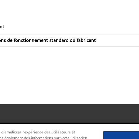
nt
ns de fonctionnement standard du fabricant
 d'améliorer l'expérience des utilisateurs et
ns également des informations sur votre utilisation