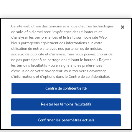
Ce site web utilise des témoins ainsi que d'autres technologies
de suivi afin d'améliorer l'expérience des utilisateurs et
d'analyser les performances et le trafic sur notre site Web.
Nous partageons également des informations sur votre
utilisation de notre site avec nos partenaires de médias
sociaux, de publicité et d'analyse, mais vous pouvez choisir de
ne pas participer à ce partage en utilisant le bouton « Rejeter
les témoins facultatifs » ou en signalant les préférences
d'exclusion de votre navigateur. Vous trouverez davantage
d'informations et d'options dans le Centre de confidentialité.
Centre de confidentialité
Rejeter les témoins facultatifs
Confirmer les paramètres actuels