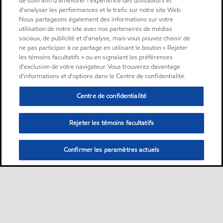
de suivi afin d'améliorer l'expérience des utilisateurs et
d'analyser les performances et le trafic sur notre site Web.
Nous partageons également des informations sur votre
utilisation de notre site avec nos partenaires de médias
sociaux, de publicité et d'analyse, mais vous pouvez choisir de
ne pas participer à ce partage en utilisant le bouton « Rejeter
les témoins facultatifs » ou en signalant les préférences
d'exclusion de votre navigateur. Vous trouverez davantage
d'informations et d'options dans le Centre de confidentialité.
Centre de confidentialité
Rejeter les témoins facultatifs
Confirmer les paramètres actuels