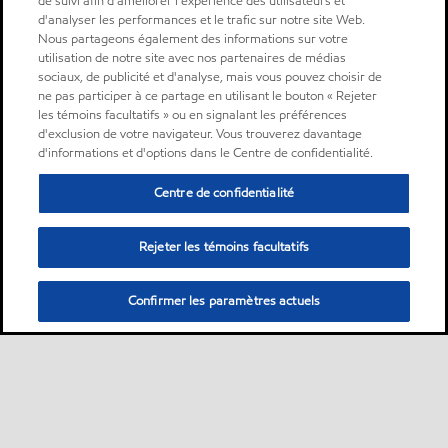
de suivi afin d'améliorer l'expérience des utilisateurs et
d'analyser les performances et le trafic sur notre site Web.
Nous partageons également des informations sur votre
utilisation de notre site avec nos partenaires de médias
sociaux, de publicité et d'analyse, mais vous pouvez choisir de
ne pas participer à ce partage en utilisant le bouton « Rejeter
les témoins facultatifs » ou en signalant les préférences
d'exclusion de votre navigateur. Vous trouverez davantage
d'informations et d'options dans le Centre de confidentialité.
Centre de confidentialité
Rejeter les témoins facultatifs
Confirmer les paramètres actuels