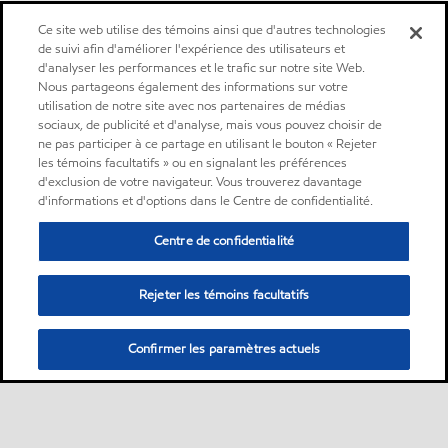
Ce site web utilise des témoins ainsi que d'autres technologies
de suivi afin d'améliorer l'expérience des utilisateurs et
d'analyser les performances et le trafic sur notre site Web.
Nous partageons également des informations sur votre
utilisation de notre site avec nos partenaires de médias
sociaux, de publicité et d'analyse, mais vous pouvez choisir de
ne pas participer à ce partage en utilisant le bouton « Rejeter
les témoins facultatifs » ou en signalant les préférences
d'exclusion de votre navigateur. Vous trouverez davantage
d'informations et d'options dans le Centre de confidentialité.
Centre de confidentialité
Rejeter les témoins facultatifs
Confirmer les paramètres actuels