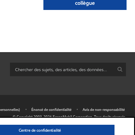
collègue
personnelles)
•
Énoncé de confidentialité
•
Avis de non-responsabilité
© Copyright 2003-
2026
ExxonMobil Corporation.
Tous droits réservés.
Centre de confidentialité