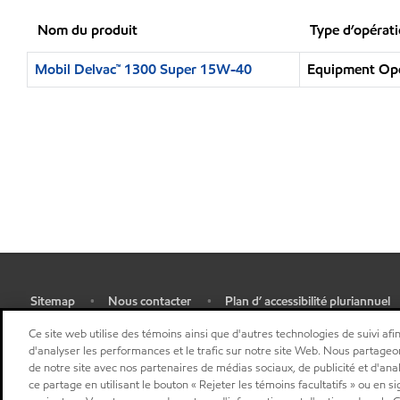
Nom du produit
Type d’opérat
Mobil Delvac™ 1300 Super 15W-40
Equipment Oper
Sitemap
Nous contacter
Plan d’ accessibilité pluriannuel
•
•
•
Sélectionner une localisation
Ce site web utilise des témoins ainsi que d'autres technologies de suivi afin
d'analyser les performances et le trafic sur notre site Web. Nous partageo
de notre site avec nos partenaires de médias sociaux, de publicité et d'ana
ce partage en utilisant le bouton « Rejeter les témoins facultatifs » ou en s