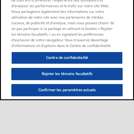
de suivi afin d'améliorer l'expérience des utilisateurs et
d'analyser les performances et le trafic sur notre site Web.
Nous partageons également des informations sur votre
utilisation de notre site avec nos partenaires de médias
sociaux, de publicité et d'analyse, mais vous pouvez choisir de
ne pas participer à ce partage en utilisant le bouton « Rejeter
les témoins facultatifs » ou en signalant les préférences
d'exclusion de votre navigateur. Vous trouverez davantage
d'informations et d'options dans le Centre de confidentialité.
Centre de confidentialité
Rejeter les témoins facultatifs
Confirmer les paramètres actuels