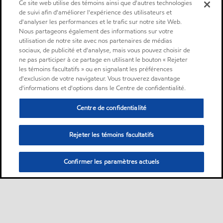
Ce site web utilise des témoins ainsi que d'autres technologies
de suivi afin d'améliorer l'expérience des utilisateurs et
d'analyser les performances et le trafic sur notre site Web.
Nous partageons également des informations sur votre
utilisation de notre site avec nos partenaires de médias
sociaux, de publicité et d'analyse, mais vous pouvez choisir de
ne pas participer à ce partage en utilisant le bouton « Rejeter
les témoins facultatifs » ou en signalant les préférences
d'exclusion de votre navigateur. Vous trouverez davantage
d'informations et d'options dans le Centre de confidentialité.
Centre de confidentialité
Rejeter les témoins facultatifs
Confirmer les paramètres actuels