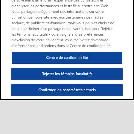
de suivi afin d'améliorer l'expérience des utilisateurs et
d'analyser les performances et le trafic sur notre site Web.
Nous partageons également des informations sur votre
utilisation de notre site avec nos partenaires de médias
sociaux, de publicité et d'analyse, mais vous pouvez choisir de
ne pas participer à ce partage en utilisant le bouton « Rejeter
les témoins facultatifs » ou en signalant les préférences
d'exclusion de votre navigateur. Vous trouverez davantage
d'informations et d'options dans le Centre de confidentialité.
Centre de confidentialité
Rejeter les témoins facultatifs
Confirmer les paramètres actuels