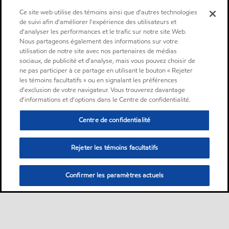
Ce site web utilise des témoins ainsi que d'autres technologies
de suivi afin d'améliorer l'expérience des utilisateurs et
d'analyser les performances et le trafic sur notre site Web.
Nous partageons également des informations sur votre
utilisation de notre site avec nos partenaires de médias
sociaux, de publicité et d'analyse, mais vous pouvez choisir de
ne pas participer à ce partage en utilisant le bouton « Rejeter
les témoins facultatifs » ou en signalant les préférences
d'exclusion de votre navigateur. Vous trouverez davantage
d'informations et d'options dans le Centre de confidentialité.
Centre de confidentialité
Rejeter les témoins facultatifs
Confirmer les paramètres actuels