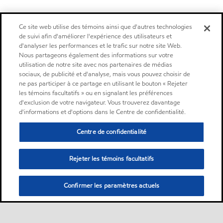
Ce site web utilise des témoins ainsi que d'autres technologies
de suivi afin d'améliorer l'expérience des utilisateurs et
d'analyser les performances et le trafic sur notre site Web.
Nous partageons également des informations sur votre
utilisation de notre site avec nos partenaires de médias
sociaux, de publicité et d'analyse, mais vous pouvez choisir de
ne pas participer à ce partage en utilisant le bouton « Rejeter
les témoins facultatifs » ou en signalant les préférences
d'exclusion de votre navigateur. Vous trouverez davantage
d'informations et d'options dans le Centre de confidentialité.
Centre de confidentialité
Rejeter les témoins facultatifs
Confirmer les paramètres actuels