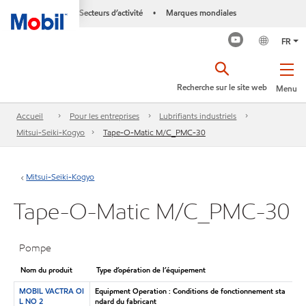
Secteurs d’activité
Marques mondiales
•
FR
Recherche sur le site web
Menu
Accueil
Pour les entreprises
Lubrifiants industriels
Mitsui-Seiki-Kogyo
Tape-O-Matic M/C_PMC-30
Mitsui-Seiki-Kogyo
Tape-O-Matic M/C_PMC-30
Pompe
Nom du produit
Type d’opération de l’équipement
MOBIL VACTRA OI
Equipment Operation : Conditions de fonctionnement sta
L NO 2
ndard du fabricant