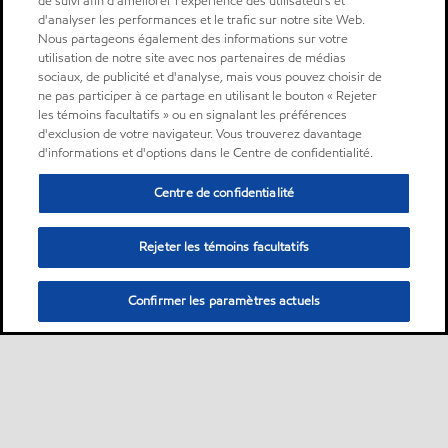
de suivi afin d'améliorer l'expérience des utilisateurs et
d'analyser les performances et le trafic sur notre site Web.
Nous partageons également des informations sur votre
utilisation de notre site avec nos partenaires de médias
sociaux, de publicité et d'analyse, mais vous pouvez choisir de
ne pas participer à ce partage en utilisant le bouton « Rejeter
les témoins facultatifs » ou en signalant les préférences
d'exclusion de votre navigateur. Vous trouverez davantage
d'informations et d'options dans le Centre de confidentialité.
Centre de confidentialité
Rejeter les témoins facultatifs
Confirmer les paramètres actuels