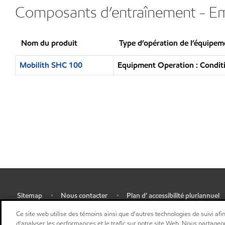
Composants d’entraînement - E
Nom du produit
Type d’opération de l’équipem
Mobilith SHC 100
Equipment Operation : Conditi
Sitemap
Nous contacter
Plan d’ accessibilité pluriannuel
•
•
•
Sélectionner une localisation
Ce site web utilise des témoins ainsi que d'autres technologies de suivi afin
d'analyser les performances et le trafic sur notre site Web. Nous partageo