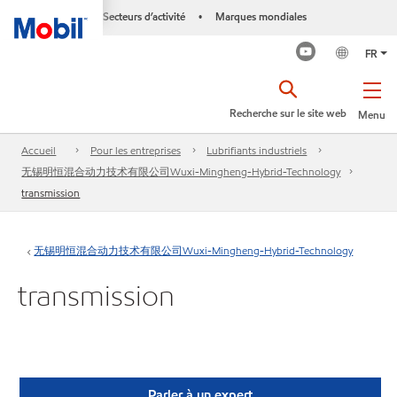
Secteurs d’activité
Marques mondiales
•
FR
Recherche sur le site web
Menu
Accueil
Pour les entreprises
Lubrifiants industriels
无锡明恒混合动力技术有限公司Wuxi-Mingheng-Hybrid-Technology
transmission
无锡明恒混合动力技术有限公司Wuxi-Mingheng-Hybrid-Technology
transmission
Parler à un expert