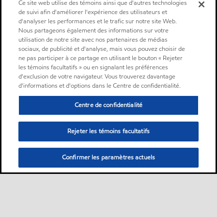
Ce site web utilise des témoins ainsi que d'autres technologies
de suivi afin d'améliorer l'expérience des utilisateurs et
d'analyser les performances et le trafic sur notre site Web.
Nous partageons également des informations sur votre
utilisation de notre site avec nos partenaires de médias
sociaux, de publicité et d'analyse, mais vous pouvez choisir de
ne pas participer à ce partage en utilisant le bouton « Rejeter
les témoins facultatifs » ou en signalant les préférences
d'exclusion de votre navigateur. Vous trouverez davantage
d'informations et d'options dans le Centre de confidentialité.
Centre de confidentialité
Rejeter les témoins facultatifs
Confirmer les paramètres actuels