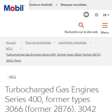
Secteurs d’activité
Marques mondiales
•
FR
Recherche sur le site web
Menu
Accueil
Pour les entreprises
Lubrifiants industriels
MTU
Turbocharged Gas Engines Series 400, former types 3066 (former 2876),
3042 (form
MTU
Turbocharged Gas Engines
Series 400, former types
3066 (former 2876), 3042