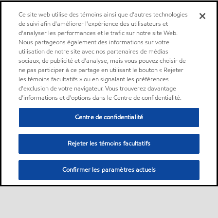
Ce site web utilise des témoins ainsi que d'autres technologies
de suivi afin d'améliorer l'expérience des utilisateurs et
d'analyser les performances et le trafic sur notre site Web.
Nous partageons également des informations sur votre
utilisation de notre site avec nos partenaires de médias
sociaux, de publicité et d'analyse, mais vous pouvez choisir de
ne pas participer à ce partage en utilisant le bouton « Rejeter
les témoins facultatifs » ou en signalant les préférences
d'exclusion de votre navigateur. Vous trouverez davantage
d'informations et d'options dans le Centre de confidentialité.
Centre de confidentialité
Rejeter les témoins facultatifs
Confirmer les paramètres actuels