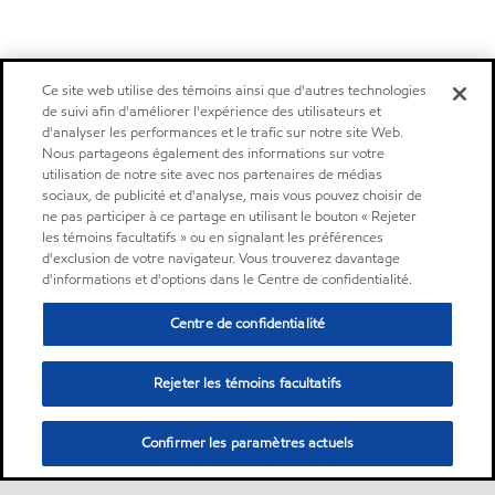
Ce site web utilise des témoins ainsi que d'autres technologies
de suivi afin d'améliorer l'expérience des utilisateurs et
d'analyser les performances et le trafic sur notre site Web.
Nous partageons également des informations sur votre
utilisation de notre site avec nos partenaires de médias
sociaux, de publicité et d'analyse, mais vous pouvez choisir de
ne pas participer à ce partage en utilisant le bouton « Rejeter
les témoins facultatifs » ou en signalant les préférences
d'exclusion de votre navigateur. Vous trouverez davantage
d'informations et d'options dans le Centre de confidentialité.
Centre de confidentialité
Rejeter les témoins facultatifs
Confirmer les paramètres actuels