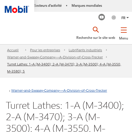
Secteurs d’activité
Marques mondiales
•
FR
Recherche sur le site web
Menu
Accueil
Pour les entreprises
Lubrifiants industriels
Warner-and-Swasey-Company---A-Division-of-Cross-Trecker
Turret Lathes: 1-A (M-3400); 2-A (M-3470); 3-A (M-3500); 4-A (M-3550,
M-3580); 5
Warner-and-Swasey-Company---A-Division-of-Cross-Trecker
Turret Lathes: 1-A (M-3400);
2-A (M-3470); 3-A (M-
3500); 4-A (M-3550, M-