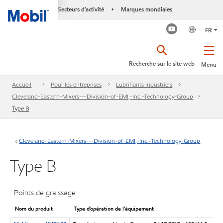
Secteurs d’activité
Marques mondiales
•
FR
Recherche sur le site web
Menu
Accueil
Pour les entreprises
Lubrifiants industriels
Cleveland-Eastern-Mixers---Division-of-EMI,-Inc.-Technology-Group
Type B
Cleveland-Eastern-Mixers---Division-of-EMI,-Inc.-Technology-Group
Type B
Points de graissage
Nom du produit
Type d’opération de l’équipement