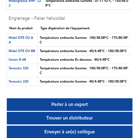
Mobilgrease XHP🅪 22
Température ambiante Gamme : 0/-17.92°C - 150/66.0
2
8°C
Engrenage - Palier hélicoïdal
Nom du produit
Type d’opération de l’équipement
Mobil DTE Oil A
Température ambiante Gamme : 100/38.08°C - 175/80.08°
A
C
Mobil DTE Oil BB
Température ambiante Gamme : 40/4.48°C - 100/38.08°C
Univis N 68
Température ambiante En dessous : 40/4.48°C
Teresstic 320
Température ambiante Gamme : 100/38.08°C - 175/80.08°
C
Teresstic 220
Température ambiante Gamme : 40/4.48°C - 100/38.08°C
Parler à un expert
Trouver un distributeur
Envoyer à un(e) collègue