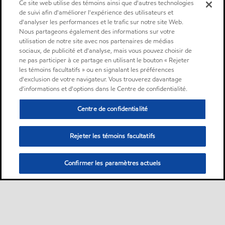
Ce site web utilise des témoins ainsi que d'autres technologies
de suivi afin d'améliorer l'expérience des utilisateurs et
d'analyser les performances et le trafic sur notre site Web.
Nous partageons également des informations sur votre
utilisation de notre site avec nos partenaires de médias
sociaux, de publicité et d'analyse, mais vous pouvez choisir de
ne pas participer à ce partage en utilisant le bouton « Rejeter
les témoins facultatifs » ou en signalant les préférences
d'exclusion de votre navigateur. Vous trouverez davantage
d'informations et d'options dans le Centre de confidentialité.
Centre de confidentialité
Rejeter les témoins facultatifs
Confirmer les paramètres actuels