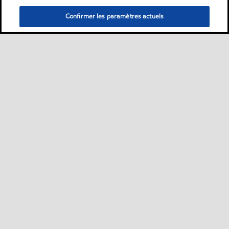
Confirmer les paramètres actuels
Sitemap
Nous contacter
Plan d’ accessibilité pluriannuel
•
•
•