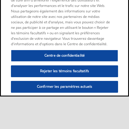
de suivi afin d'améliorer l'expérience des utilisateurs et
d'analyser les performances et le trafic sur notre site Web.
Nous partageons également des informations sur votre
utilisation de notre site avec nos partenaires de médias
sociaux, de publicité et d'analyse, mais vous pouvez choisir de
ne pas participer à ce partage en utilisant le bouton « Rejeter
les témoins facultatifs » ou en signalant les préférences
d'exclusion de votre navigateur. Vous trouverez davantage
d'informations et d'options dans le Centre de confidentialité.
Centre de confidentialité
Rejeter les témoins facultatifs
Confirmer les paramètres actuels