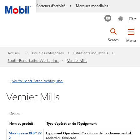
Secteurs d’activité
Marques mondiales
•
FR
Search
Menu
Accueil
Pour les entreprises
Lubrifiants industriels
South-Bend-Lathe-Works,-Inc.
Vernier Mills
South-Bend-Lathe-Works,-Inc.
Vernier Mills
Divers
Nom du produit
Type d’opération de l’équipement
Mobilgrease XHP🅪 22
Equipment Operation : Conditions de fonctionnement st
2
andard du fabricant