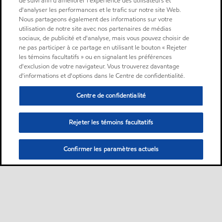
de suivi afin d'améliorer l'expérience des utilisateurs et
d'analyser les performances et le trafic sur notre site Web.
Nous partageons également des informations sur votre
utilisation de notre site avec nos partenaires de médias
sociaux, de publicité et d'analyse, mais vous pouvez choisir de
ne pas participer à ce partage en utilisant le bouton « Rejeter
les témoins facultatifs » ou en signalant les préférences
d'exclusion de votre navigateur. Vous trouverez davantage
d'informations et d'options dans le Centre de confidentialité.
Centre de confidentialité
Rejeter les témoins facultatifs
Confirmer les paramètres actuels