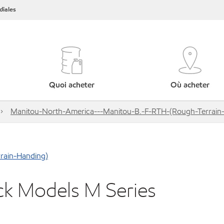
iales
Quoi acheter
Où acheter
Manitou-North-America---Manitou-B.-F-RTH-(Rough-Terrain
rain-Handing)
ck Models M Series