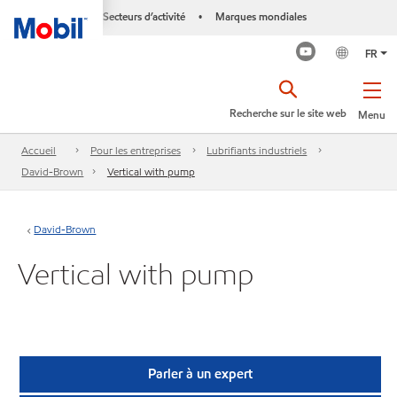
Secteurs d’activité
Marques mondiales
•
FR
Recherche sur le site web
Menu
Accueil
Pour les entreprises
Lubrifiants industriels
David-Brown
Vertical with pump
David-Brown
Vertical with pump
Parler à un expert