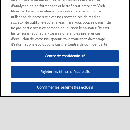
de suivi afin d'améliorer l'expérience des utilisateurs et
d'analyser les performances et le trafic sur notre site Web.
Nous partageons également des informations sur votre
utilisation de notre site avec nos partenaires de médias
sociaux, de publicité et d'analyse, mais vous pouvez choisir de
ne pas participer à ce partage en utilisant le bouton « Rejeter
les témoins facultatifs » ou en signalant les préférences
d'exclusion de votre navigateur. Vous trouverez davantage
d'informations et d'options dans le Centre de confidentialité.
Centre de confidentialité
Rejeter les témoins facultatifs
Confirmer les paramètres actuels