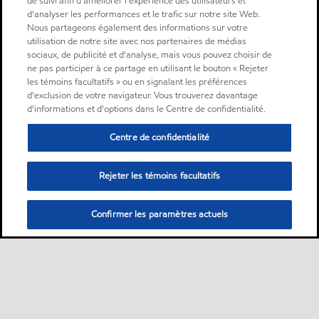
de suivi afin d'améliorer l'expérience des utilisateurs et
d'analyser les performances et le trafic sur notre site Web.
Nous partageons également des informations sur votre
utilisation de notre site avec nos partenaires de médias
sociaux, de publicité et d'analyse, mais vous pouvez choisir de
ne pas participer à ce partage en utilisant le bouton « Rejeter
les témoins facultatifs » ou en signalant les préférences
d'exclusion de votre navigateur. Vous trouverez davantage
d'informations et d'options dans le Centre de confidentialité.
Centre de confidentialité
Rejeter les témoins facultatifs
Confirmer les paramètres actuels