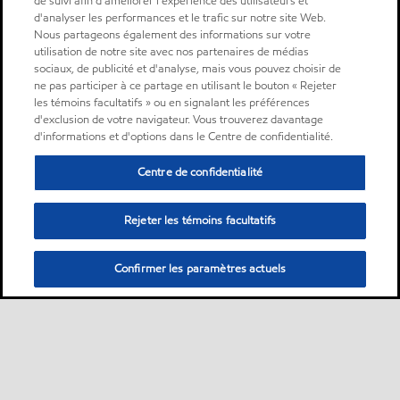
de suivi afin d'améliorer l'expérience des utilisateurs et
d'analyser les performances et le trafic sur notre site Web.
Nous partageons également des informations sur votre
utilisation de notre site avec nos partenaires de médias
sociaux, de publicité et d'analyse, mais vous pouvez choisir de
ne pas participer à ce partage en utilisant le bouton « Rejeter
les témoins facultatifs » ou en signalant les préférences
d'exclusion de votre navigateur. Vous trouverez davantage
d'informations et d'options dans le Centre de confidentialité.
Centre de confidentialité
Rejeter les témoins facultatifs
Confirmer les paramètres actuels