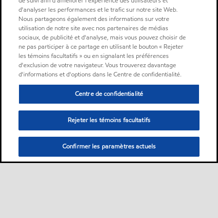
de suivi afin d'améliorer l'expérience des utilisateurs et
d'analyser les performances et le trafic sur notre site Web.
Nous partageons également des informations sur votre
utilisation de notre site avec nos partenaires de médias
sociaux, de publicité et d'analyse, mais vous pouvez choisir de
ne pas participer à ce partage en utilisant le bouton « Rejeter
les témoins facultatifs » ou en signalant les préférences
d'exclusion de votre navigateur. Vous trouverez davantage
d'informations et d'options dans le Centre de confidentialité.
Centre de confidentialité
Rejeter les témoins facultatifs
Confirmer les paramètres actuels