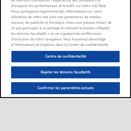
de suivi afin d'améliorer l'expérience des utilisateurs et
d'analyser les performances et le trafic sur notre site Web.
Nous partageons également des informations sur votre
utilisation de notre site avec nos partenaires de médias
sociaux, de publicité et d'analyse, mais vous pouvez choisir de
ne pas participer à ce partage en utilisant le bouton « Rejeter
les témoins facultatifs » ou en signalant les préférences
d'exclusion de votre navigateur. Vous trouverez davantage
d'informations et d'options dans le Centre de confidentialité.
Centre de confidentialité
Rejeter les témoins facultatifs
Confirmer les paramètres actuels