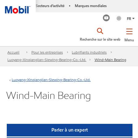
Secteurs d’activité
Marques mondiales
•
FR
Recherche sur le site web
Menu
Accueil
Pour les entreprises
Lubrifiants industriels
Luoyang-Xinqianglian-Slewing-Bearing-Co.-Ltd.
Wind-Main Bearing
Luoyang-Xinqianglian-Slewing-Bearing-Co.-Ltd.
Wind-Main Bearing
Parler à un expert