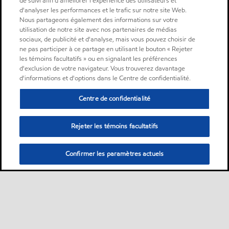
de suivi afin d'améliorer l'expérience des utilisateurs et
d'analyser les performances et le trafic sur notre site Web.
Nous partageons également des informations sur votre
utilisation de notre site avec nos partenaires de médias
sociaux, de publicité et d'analyse, mais vous pouvez choisir de
ne pas participer à ce partage en utilisant le bouton « Rejeter
les témoins facultatifs » ou en signalant les préférences
d'exclusion de votre navigateur. Vous trouverez davantage
d'informations et d'options dans le Centre de confidentialité.
Centre de confidentialité
Rejeter les témoins facultatifs
Confirmer les paramètres actuels