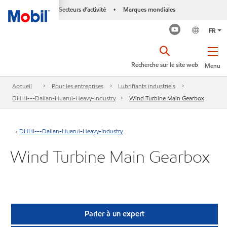
Secteurs d’activité
Marques mondiales
•
FR
Recherche sur le site web
Menu
Accueil
Pour les entreprises
Lubrifiants industriels
DHHI---Dalian-Huarui-Heavy-Industry
Wind Turbine Main Gearbox
DHHI---Dalian-Huarui-Heavy-Industry
Wind Turbine Main Gearbox
Parler à un expert