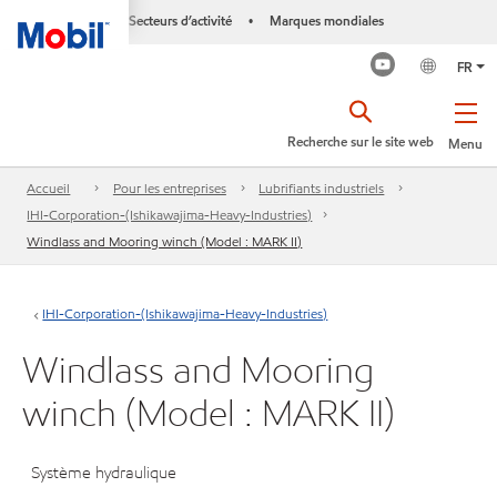
Secteurs d’activité
Marques mondiales
•
FR
Recherche sur le site web
Menu
Accueil
Pour les entreprises
Lubrifiants industriels
IHI-Corporation-(Ishikawajima-Heavy-Industries)
Windlass and Mooring winch (Model : MARK II)
IHI-Corporation-(Ishikawajima-Heavy-Industries)
Windlass and Mooring
winch (Model : MARK II)
Système hydraulique