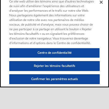
Ce site web utilise des témoins ainsi que d'autres technologies
de suivi afin d'améliorer l'expérience des utilisateurs et
d'analyser les performances et le trafic sur notre site Web.
Nous partageons également des informations sur votre
utilisation de notre site avec nos partenaires de médias
sociaux, de publicité et d'analyse, mais vous pouvez choisir de
ne pas participer à ce partage en utilisant le bouton « Rejeter
les témoins facultatifs » ou en signalant les préférences
d'exclusion de votre navigateur. Vous trouverez davantage
d'informations et d'options dans le Centre de confidentialité.
Centre de confidentialité
Rejeter les témoins facultatifs
Confirmer les paramètres actuels