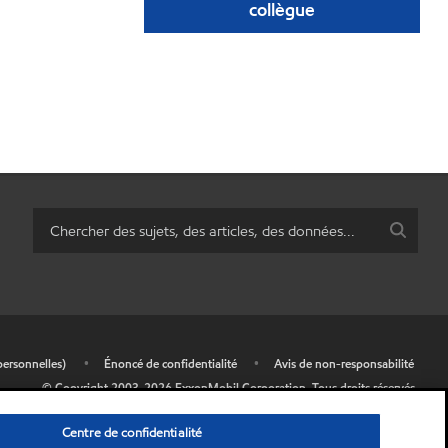
collègue
personnelles)
•
Énoncé de confidentialité
•
Avis de non-responsabilité
© Copyright 2003-
2026
ExxonMobil Corporation.
Tous droits réservés.
Centre de confidentialité