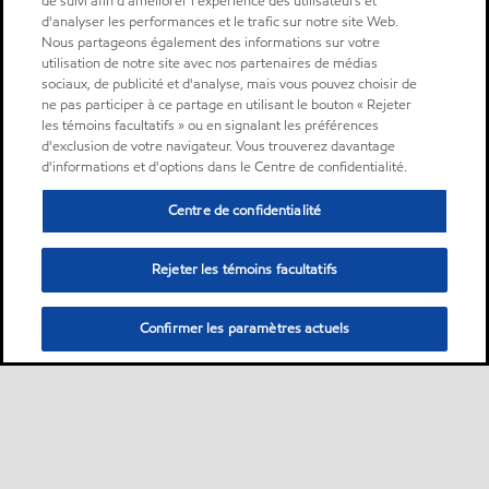
de suivi afin d'améliorer l'expérience des utilisateurs et
d'analyser les performances et le trafic sur notre site Web.
Nous partageons également des informations sur votre
utilisation de notre site avec nos partenaires de médias
sociaux, de publicité et d'analyse, mais vous pouvez choisir de
ne pas participer à ce partage en utilisant le bouton « Rejeter
les témoins facultatifs » ou en signalant les préférences
d'exclusion de votre navigateur. Vous trouverez davantage
d'informations et d'options dans le Centre de confidentialité.
Centre de confidentialité
Rejeter les témoins facultatifs
Confirmer les paramètres actuels