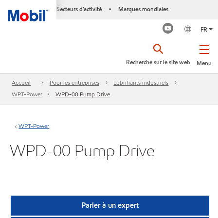
Secteurs d’activité
Marques mondiales
•
FR
Recherche sur le site web
Menu
Accueil
Pour les entreprises
Lubrifiants industriels
WPT-Power
WPD-00 Pump Drive
WPT-Power
WPD-00 Pump Drive
Parler à un expert