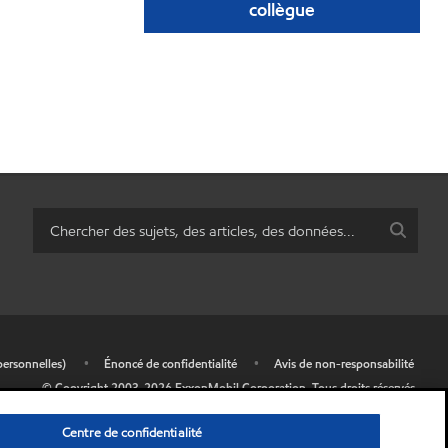
collègue
personnelles)
•
Énoncé de confidentialité
•
Avis de non-responsabilité
© Copyright 2003-
2026
ExxonMobil Corporation.
Tous droits réservés.
Centre de confidentialité