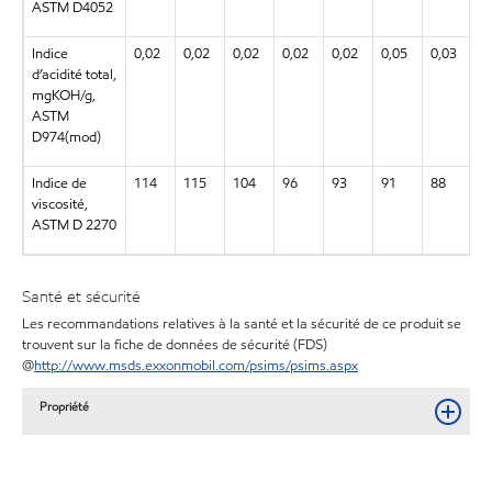
ASTM D4052
Indice
0,02
0,02
0,02
0,02
0,02
0,05
0,03
0
d’acidité total,
mgKOH/g,
ASTM
D974(mod)
Indice de
114
115
104
96
93
91
88
1
viscosité,
ASTM D 2270
Santé et sécurité
Les recommandations relatives à la santé et la sécurité de ce produit se
trouvent sur la fiche de données de sécurité (FDS)
@
http://www.msds.exxonmobil.com/psims/psims.aspx
Propriété