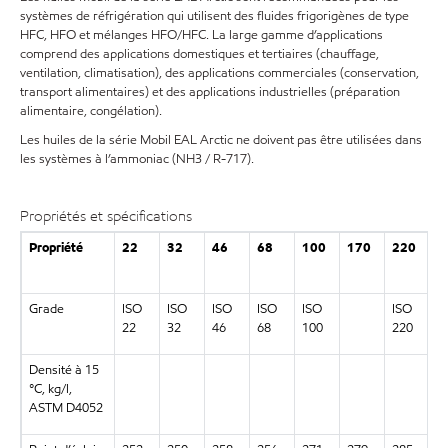
systèmes de réfrigération qui utilisent des fluides frigorigènes de type
HFC, HFO et mélanges HFO/HFC. La large gamme d’applications
comprend des applications domestiques et tertiaires (chauffage,
ventilation, climatisation), des applications commerciales (conservation,
transport alimentaires) et des applications industrielles (préparation
alimentaire, congélation).
Les huiles de la série Mobil EAL Arctic ne doivent pas être utilisées dans
les systèmes à l’ammoniac (NH3 / R-717).
Propriétés et spécifications
Propriété
22
32
46
68
100
170
220
2
C
Grade
ISO
ISO
ISO
ISO
ISO
ISO
I
22
32
46
68
100
220
2
Densité à 15
0
°C, kg/l,
ASTM D4052