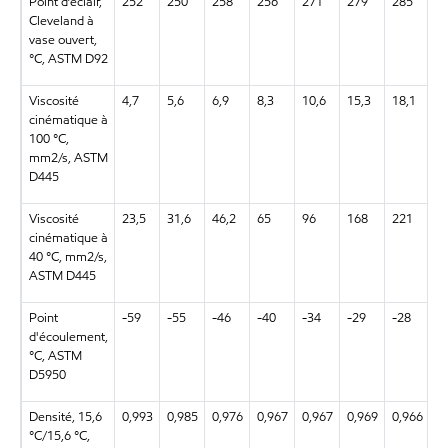
Point d’éclair,
252
250
258
256
271
279
285
2
Cleveland à
vase ouvert,
°C, ASTM D92
Viscosité
4,7
5,6
6,9
8,3
10,6
15,3
18,1
4,
cinématique à
100 °C,
mm2/s, ASTM
D445
Viscosité
23,5
31,6
46,2
65
96
168
221
2
cinématique à
40 °C, mm2/s,
ASTM D445
Point
-59
-55
-46
-40
-34
-29
-28
-
d'écoulement,
°C, ASTM
D5950
Densité, 15,6
0,993
0,985
0,976
0,967
0,967
0,969
0,966
0
°C/15,6 °C,