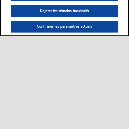
Rejeter les témoins facultatifs
Confirmer les paramètres actuels
Sitemap
Nous contacter
Plan d’ accessibilité pluriannuel
•
•
•