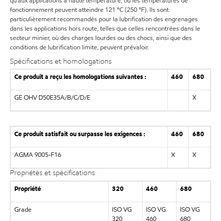
qu’aux applications à haute température, où les températures de
fonctionnement peuvent atteindre 121 °C (250 °F). Ils sont
particulièrement recommandés pour la lubrification des engrenages
dans les applications hors route, telles que celles rencontrées dans le
secteur minier, où des charges lourdes ou des chocs, ainsi que des
conditions de lubrification limite, peuvent prévaloir.
Spécifications et homologations
Ce produit a reçu les homologations suivantes :
460
680
GE OHV D50E35A/B/C/D/E
X
Ce produit satisfait ou surpasse les exigences :
460
680
AGMA 9005-F16
X
X
Propriétés et spécifications
Propriété
320
460
680
Grade
ISO VG
ISO VG
ISO VG
320
460
680