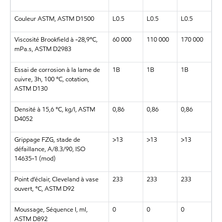
Couleur ASTM, ASTM D1500
L0.5
L0.5
L0.5
Viscosité Brookfield à -28,9°C,
60 000
110 000
170 000
mPa.s, ASTM D2983
Essai de corrosion à la lame de
1B
1B
1B
cuivre, 3h, 100 °C, cotation,
ASTM D130
Densité à 15,6 °C, kg/l, ASTM
0,86
0,86
0,86
D4052
Grippage FZG, stade de
>13
>13
>13
défaillance, A/8.3/90, ISO
14635-1 (mod)
Point d’éclair, Cleveland à vase
233
233
233
ouvert, °C, ASTM D92
Moussage, Séquence I, ml,
0
0
0
ASTM D892