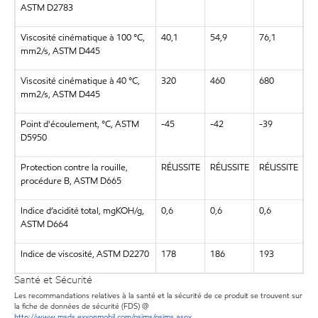
ASTM D2783
Viscosité cinématique à 100 °C,
40,1
54,9
76,1
mm2/s, ASTM D445
Viscosité cinématique à 40 °C,
320
460
680
mm2/s, ASTM D445
Point d'écoulement, °C, ASTM
-45
-42
-39
D5950
Protection contre la rouille,
RÉUSSITE
RÉUSSITE
RÉUSSITE
procédure B, ASTM D665
Indice d’acidité total, mgKOH/g,
0,6
0,6
0,6
ASTM D664
Indice de viscosité, ASTM D2270
178
186
193
Santé et Sécurité
Les recommandations relatives à la santé et la sécurité de ce produit se trouvent sur
la fiche de données de sécurité (FDS) @
http://www.msds.exxonmobil.com/psims/psims.aspx