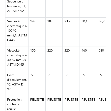
Séquence I,
tendance, ml,
ASTM D892
Viscosité
14,8
18,8
23,9
30,1
36,7
cinématique à
100 °C,
mm2/s, ASTM
D445
Viscosité
150
220
320
460
680
cinématique à
40 °C, mm2/s,
ASTM D445
Point
-9
-6
-9
-6
-6
d'écoulement,
°C, ASTM D
97
Protection
RÉUSSITE
RÉUSSITE
RÉUSSITE
RÉUSSITE
RÉUSSIT
contre la
rouille,