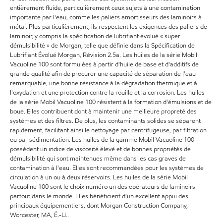
entièrement fluide, particulièrement ceux sujets à une contamination
importante par l'eau, comme les paliers amortisseurs des laminoirs à
métal. Plus particulièrement, ils respectent les exigences des paliers de
laminoir, y compris la spécification de lubrifiant évolué « super
démulsibilité » de Morgan, telle que définie dans la Spécification de
Lubrifiant Évolué Morgan, Révision 2.5a. Les huiles de la série Mobil
Vacuoline 100 sont formulées à partir d'huile de base et d'additifs de
grande qualité afin de procurer une capacité de séparation de l'eau
remarquable, une bonne résistance à la dégradation thermique et à
l'oxydation et une protection contre la rouille et la corrosion. Les huiles
de la série Mobil Vacuoline 100 résistent à la formation d'émulsions et de
boue. Elles contribuent dont à maintenir une meilleure propreté des
systèmes et des filtres. De plus, les contaminants solides se séparent
rapidement, facilitant ainsi le nettoyage par centrifugeuse, par filtration
ou par sédimentation. Les huiles de la gamme Mobil Vacuoline 100
possèdent un indice de viscosité élevé et de bonnes propriétés de
démulsibilité qui sont maintenues même dans les cas graves de
contamination à l'eau. Elles sont recommandées pour les systèmes de
circulation à un ou à deux réservoirs. Les huiles de la série Mobil
Vacuoline 100 sont le choix numéro un des opérateurs de laminoirs
partout dans le monde. Elles bénéficient d'un excellent appui des
principaux équipementiers, dont Morgan Construction Company,
Worcester, MA, É.-U..