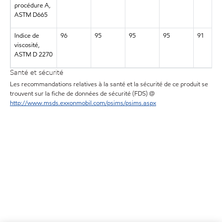
procédure A,
ASTM D665
Indice de
96
95
95
95
91
viscosité,
ASTM D 2270
Santé et sécurité
Les recommandations relatives à la santé et la sécurité de ce produit se
trouvent sur la fiche de données de sécurité (FDS) @
http://www.msds.exxonmobil.com/psims/psims.aspx