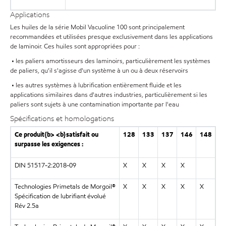
Applications
Les huiles de la série Mobil Vacuoline 100 sont principalement
recommandées et utilisées presque exclusivement dans les applications
de laminoir. Ces huiles sont appropriées pour :
• les paliers amortisseurs des laminoirs, particulièrement les systèmes
de paliers, qu'il s'agisse d'un système à un ou à deux réservoirs
• les autres systèmes à lubrification entièrement fluide et les
applications similaires dans d'autres industries, particulièrement si les
paliers sont sujets à une contamination importante par l'eau
Spécifications et homologations
Ce produit{b> <b}satisfait ou
128
133
137
146
148
surpasse les exigences :
DIN 51517-2:2018-09
X
X
X
X
Technologies Primetals de Morgoil®
X
X
X
X
X
Spécification de lubrifiant évolué
Rév 2.5a