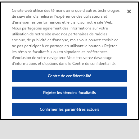
Ce site web utilise des témoins ainsi que d'autres technologies
de suivi afin d'améliorer l'expérience des utilisateurs et
d'analyser les performances et le trafic sur notre site Web.
Nous partageons également des informations sur votre
utilisation de notre site avec nos partenaires de médias
sociaux, de publicité et d'analyse, mais vous pouvez choisir de
ne pas participer à ce partage en utilisant le bouton « Rejeter
les témoins facultatifs » ou en signalant les préférences
d'exclusion de votre navigateur. Vous trouverez davantage
d'informations et d'options dans le Centre de confidentialité.
Centre de confidentialité
Rejeter les témoins facultatifs
Confirmer les paramètres actuels