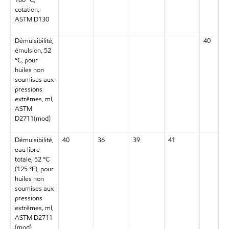
cotation,
ASTM D130
Démulsibilité,
40
émulsion, 52
°C, pour
huiles non
soumises aux
pressions
extrêmes, ml,
ASTM
D2711(mod)
Démulsibilité,
40
36
39
41
eau libre
totale, 52 °C
(125 °F), pour
huiles non
soumises aux
pressions
extrêmes, ml,
ASTM D2711
(mod)