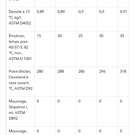
Densité à 15
0,89
0,89
0,9
0,9
0.91
°C, kg/l,
ASTM D4052
Émulsion,
15
20
25
30
35
temps pour
40/37/3, 82
°C, min.,
ASTM D 1401
Point d’éclair,
280
288
286
296
318
Cleveland à
vase ouvert,
°C, ASTM D92
Moussage,
0
0
0
0
0
Séquence I,
ml, ASTM
D892
Moussage,
0
0
0
0
0