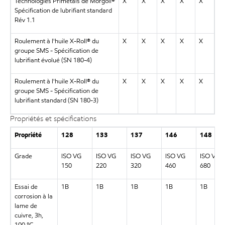
Technologies Primetals de Morgoil®
X
X
X
X
X
Spécification de lubrifiant standard
Rév 1.1
Roulement à l'huile X-Roll® du
X
X
X
X
X
groupe SMS - Spécification de
lubrifiant évolué (SN 180-4)
Roulement à l'huile X-Roll® du
X
X
X
X
X
groupe SMS - Spécification de
lubrifiant standard (SN 180-3)
Propriétés et spécifications
Propriété
128
133
137
146
148
Grade
ISO VG
ISO VG
ISO VG
ISO VG
ISO VG
150
220
320
460
680
Essai de
1B
1B
1B
1B
1B
corrosion à la
lame de
cuivre, 3h,
100 °C,