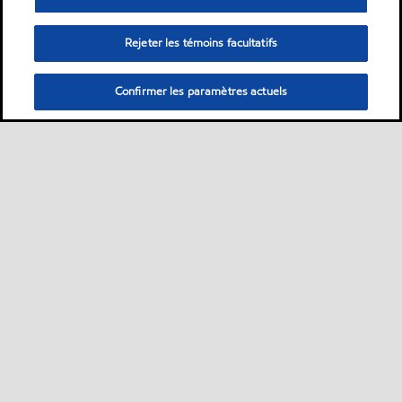
Rejeter les témoins facultatifs
Confirmer les paramètres actuels
Sitemap
Nous contacter
Plan d’ accessibilité pluriannuel
•
•
•