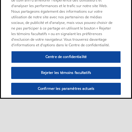
de suivi afin d'améliorer l'expérience des utilisateurs et
d'analyser les performances et le trafic sur notre site Web.
Nous partageons également des informations sur votre
utilisation de notre site avec nos partenaires de médias
sociaux, de publicité et d'analyse, mais vous pouvez choisir de
ne pas participer à ce partage en utilisant le bouton « Rejeter
les témoins facultatifs » ou en signalant les préférences
d'exclusion de votre navigateur. Vous trouverez davantage
d'informations et d'options dans le Centre de confidentialité.
Centre de confidentialité
Rejeter les témoins facultatifs
Confirmer les paramètres actuels