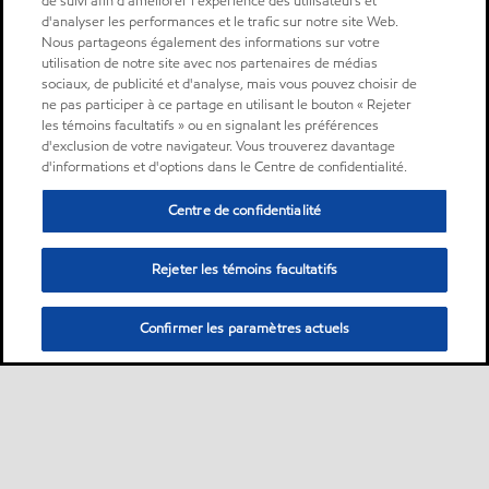
de suivi afin d'améliorer l'expérience des utilisateurs et
d'analyser les performances et le trafic sur notre site Web.
Nous partageons également des informations sur votre
utilisation de notre site avec nos partenaires de médias
sociaux, de publicité et d'analyse, mais vous pouvez choisir de
ne pas participer à ce partage en utilisant le bouton « Rejeter
les témoins facultatifs » ou en signalant les préférences
d'exclusion de votre navigateur. Vous trouverez davantage
d'informations et d'options dans le Centre de confidentialité.
Centre de confidentialité
Rejeter les témoins facultatifs
Confirmer les paramètres actuels